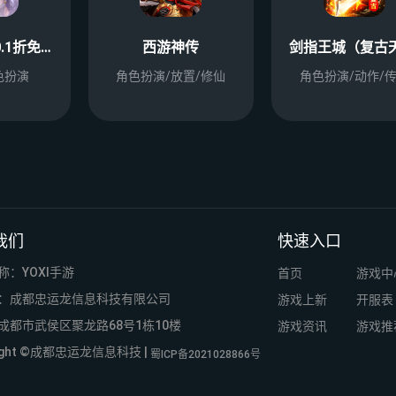
仙侠神域（0.1折免费版天天10万代金）
西游神传
角色扮演
角色扮演/放置/修仙
角色扮演/动作/
我们
快速入口
称：YOXI手游
首页
游戏中
：成都忠运龙信息科技有限公司
游戏上新
开服表
成都市武侯区聚龙路68号1栋10楼
游戏资讯
游戏推
right ©成都忠运龙信息科技 |
蜀ICP备2021028866号