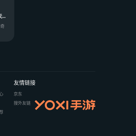
剑指王城（复古天天送1000）
传奇
友情链接
心
京东
搜外友链
荐