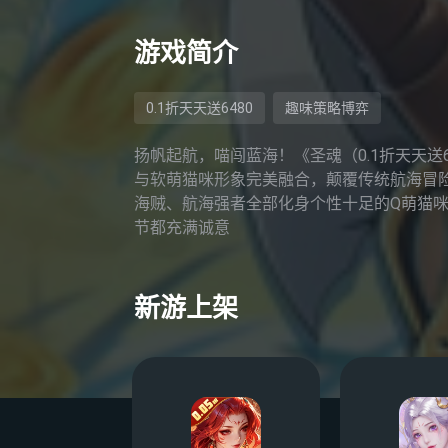
游戏简介
0.1折天天送6480
趣味策略博弈
扬帆起航，喵闯蓝海！《圣魂（0.1折天天
与软萌猫咪形象完美融合，颠覆传统航海冒
海贼、航海强者全部化身个性十足的Q萌猫
节都充满诚意
新游上架