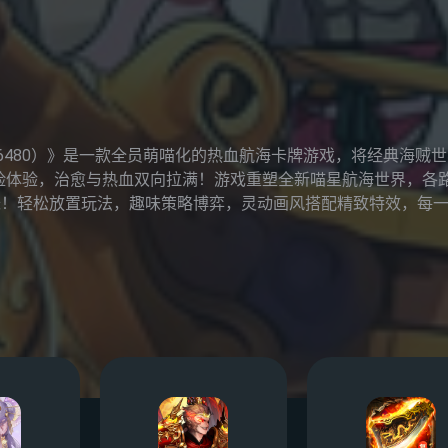
送6480）》是一款全员萌喵化的热血航海卡牌游戏，将经典海贼
险体验，治愈与热血双向拉满！​游戏重塑全新喵星航海世界，各
咪！轻松放置玩法，趣味策略博弈，灵动画风搭配精致特效，每