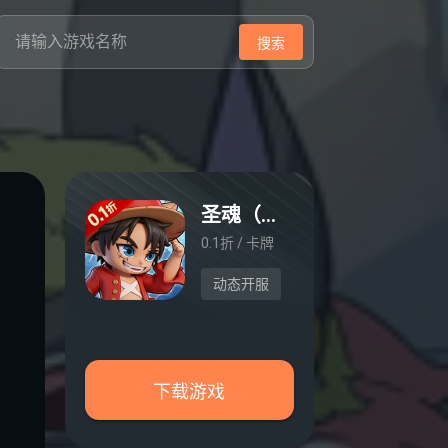
搜索
圣魂（0.1折天天送6480）
0.1折 / 卡牌
动态开服
下载游戏