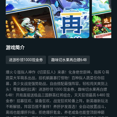
游戏简介
进游秒领1000现金券
趣味切水果再白嫖648
爆火 Q 版拟人神作《切菜狂人》来袭！化身绝世厨神，指挥 Q 萌
蔬菜大军萌系出战，挂机躺赢暴打怪物！百种拟人蔬菜任你招
募，美少女战宠强势助战，自由搭配最强阵容，轻松闯关爽到上
头！零氪福利拉满！进游秒领 1000 现金券，趣味切水果再白嫖
648！开局直接送极品三国群英红将组合，天天狂领最高 6480 现
金券！招募狂欢、装备狂欢、战宠狂欢轮番上阵，新英雄新玩法
不断解锁，阵容百搭不重样！养肝护发首选！全自动放置战斗，
离线也能爆肝升级，拒绝爆肝氪金，养老咸鱼也能登顶厨神巅