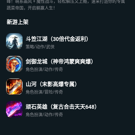
峰！萌系画风 + 魔性战斗，轻松解压又上瘾，速来打造你的专属
蔬菜帝国，开启躺赢人生！
新游上架
斗笠江湖（30倍代金返利）
策略/动作/武侠
剑御龙城（神帝鸿蒙爽爽爆）
角色扮演/动作/传奇
山河（末影高爆专属）
角色扮演/冒险/传奇
顽石英雄（复古合击天天648）
角色扮演/动作/传奇