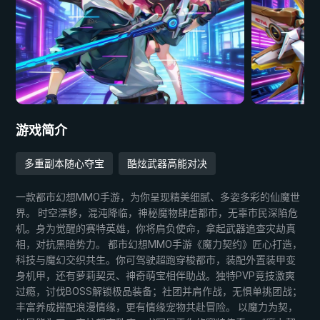
游戏简介
多重副本随心夺宝
酷炫武器高能对决
一款都市幻想MMO手游，为你呈现精美细腻、多姿多彩的仙魔世
界。 时空漂移，混沌降临，神秘魔物肆虐都市，无辜市民深陷危
机。身为觉醒的赛特英雄，你将肩负使命，拿起武器追查灾劫真
相，对抗黑暗势力。 都市幻想MMO手游《魔力契约》匠心打造，
科技与魔幻交织共生。你可驾驶超跑穿梭都市，装配外置装甲变
身机甲，还有萝莉契灵、神奇萌宝相伴助战。独特PVP竞技激爽
过瘾，讨伐BOSS解锁极品装备；社团并肩作战，无惧单挑团战；
丰富养成搭配浪漫情缘，更有情缘宠物共赴冒险。 以魔力为契，