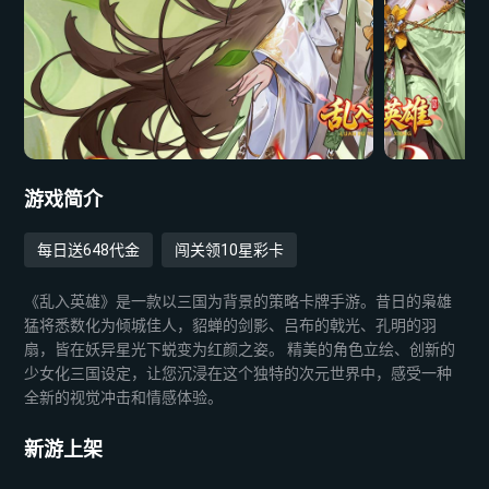
游戏简介
每日送648代金
闯关领10星彩卡
《乱入英雄》是一款以三国为背景的策略卡牌手游。昔日的枭雄
猛将悉数化为倾城佳人，貂蝉的剑影、吕布的戟光、孔明的羽
扇，皆在妖异星光下蜕变为红颜之姿。 精美的角色立绘、创新的
少女化三国设定，让您沉浸在这个独特的次元世界中，感受一种
全新的视觉冲击和情感体验。
新游上架