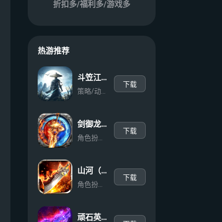
折扣多/福利多/游戏多
热游推荐
斗笠江湖（30倍代金返利）
下载
策略/动作/武侠
剑御龙城（神帝鸿蒙爽爽爆）
下载
角色扮演/动作/传奇
山河（末影高爆专属）
下载
角色扮演/冒险/传奇
顽石英雄（复古合击天天648）