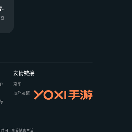
山河（末影高爆专属）
传奇
友情链接
心
京东
搜外友链
荐
排时间
享受健康生活