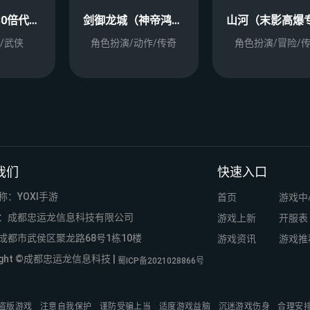
斗笠江湖（30倍代金返利）
剑御龙城（神帝鸿蒙爽爽爆）
/武侠
角色扮演/动作/传奇
角色扮演/冒险/
我们
快速入口
称：YOXI手游
首页
游戏中
：成都忠运龙信息科技有限公司
游戏上新
开服表
成都市武侯区聚龙路68号1栋10楼
游戏资讯
游戏推
right ©成都忠运龙信息科技 |
蜀ICP备2021028866号
盗版游戏
注意自我保护
谨防受骗上当
适度游戏益脑
沉迷游戏伤身
合理安