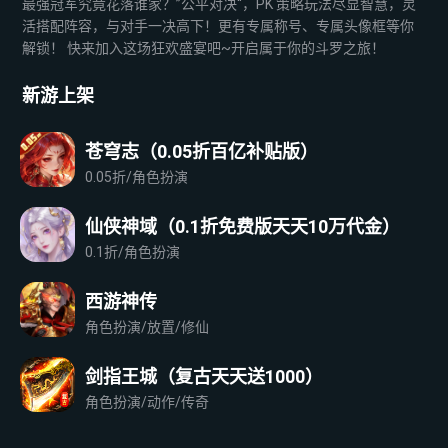
最强冠军究竟花落谁家？”公平对决“，PK 策略玩法尽显智慧，灵
活搭配阵容，与对手一决高下！更有专属称号、专属头像框等你
解锁！ 快来加入这场狂欢盛宴吧~开启属于你的斗罗之旅！
新游上架
苍穹志（0.05折百亿补贴版）
0.05折/角色扮演
仙侠神域（0.1折免费版天天10万代金）
0.1折/角色扮演
西游神传
角色扮演/放置/修仙
剑指王城（复古天天送1000）
角色扮演/动作/传奇