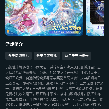
游戏简介
登录即领豪礼
登录即领豪礼
首月天天送橙卡
高颜值卡牌游戏《斗罗大陆：逆转时空》满月庆典震撼开启！五
大精彩活动华丽登场，为满月狂欢盛宴拉开帷幕！神赐环纹玉、
魂师召唤券、自选传说魂师等豪华奖励重磅来袭！庆典期间每日
上线登录，即可领取好礼，连续 14 天惊喜不断！ 三大极限斗罗之
一、海神岛大祭司——波赛西霸气上线！只需完成活动任务，便能
免费将其收入麾下。展开海神领域，战斗力瞬间飙升，队伍生存
能力直接拉满，伴你驰骋斗罗大陆。 两大 PVP 玩法接踵而至，巅
峰对决，谁能技高一筹？”全大陆魂师大赛“，高手过招层层选拔，